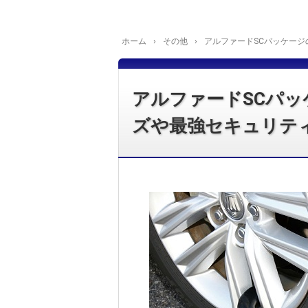
ホーム
›
その他
›
アルファードSCパッケージ
アルファードSCパ
ズや最強セキュリテ