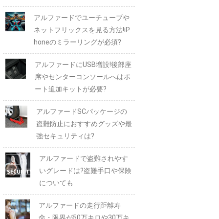
アルファードでユーチューブや
ネットフリックスを見る方法!iP
honeのミラーリングが必須?
アルファードにUSB増設!後部座
席やセンターコンソールへはポ
ート追加キットが必要?
アルファードSCパッケージの
盗難防止におすすめグッズや最
強セキュリティは?
アルファードで盗難されやす
いグレードは?盗難手口や保険
についても
アルファードの走行距離寿
命・限界が50万キロや30万キ