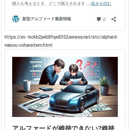
https://xn--bckb2jwb8fqe8352awwxa.net/etc/alphard-
naisou-oshareitem.html