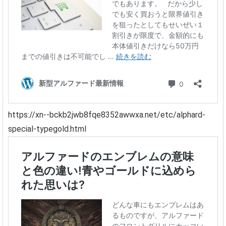
https://xn--bckb2jwb8fqe8352awwxa.net/etc/alphard-
special-typegold.html