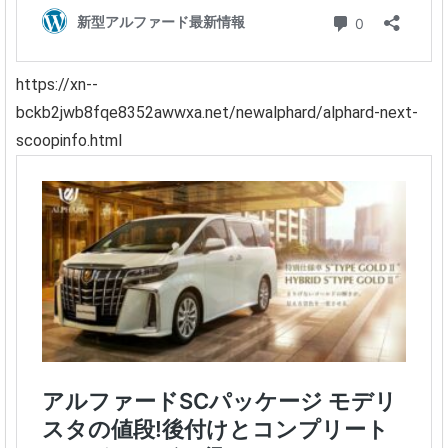
https://xn--
bckb2jwb8fqe8352awwxa.net/newalphard/alphard-next-
scoopinfo.html