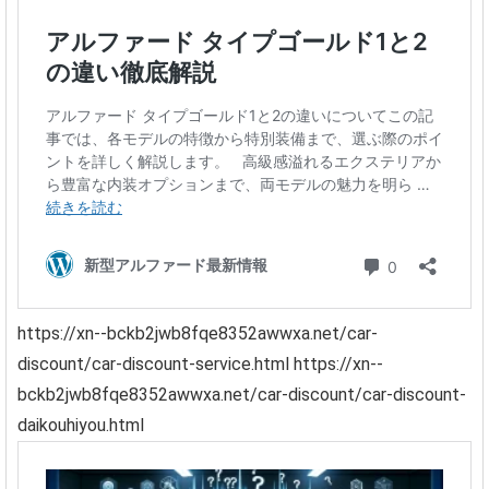
https://xn--bckb2jwb8fqe8352awwxa.net/car-
discount/car-discount-service.html
https://xn--
bckb2jwb8fqe8352awwxa.net/car-discount/car-discount-
daikouhiyou.html