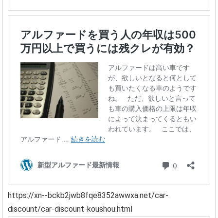
https://xn--bckb2jwb8fqe8352awwxa.net/car-
discount/car-discount-koushou.html