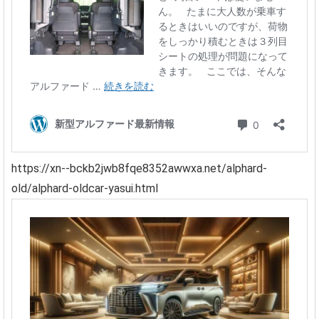
https://xn--bckb2jwb8fqe8352awwxa.net/alphard-
old/alphard-oldcar-yasui.html