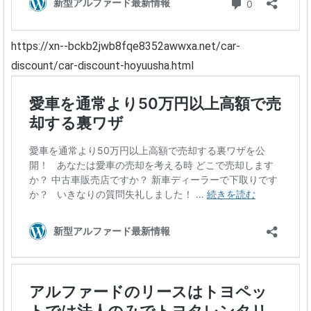
https://xn--bckb2jwb8fqe8352awwxa.net/car-
discount/car-discount-hoyuusha.html