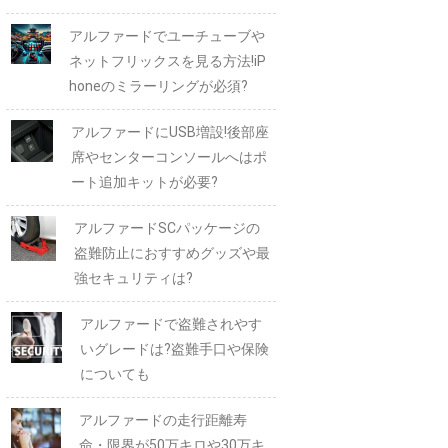
アルファードでユーチューブや
ネットフリックスを見る方法!iP
honeのミラーリングが必須?
アルファードにUSB増設!後部座
席やセンターコンソールへはポ
ート追加キットが必要?
アルファードSCパッケージの
盗難防止におすすめグッズや最
強セキュリティは?
アルファードで盗難されやす
いグレードは?盗難手口や保険
についても
アルファードの走行距離寿
命・限界が50万キロや30万キ