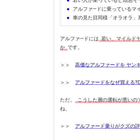
若い人が乗っていると頭悪そ
アルファ―ドに乗っているマ
車の見た目同様「オラオラ」
アルファ―ドには
若い、マイルド
か
です。
＞＞
高価なアルファードを ヤン
＞＞
アルファードをなぜ買える?
ただ、
こうした層の運転が悪いの
ね、
＞＞
アルファード乗りがクズの評